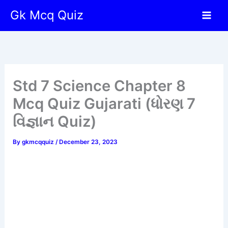
Skip
Gk Mcq Quiz
to
content
Std 7 Science Chapter 8
Mcq Quiz Gujarati (ધોરણ 7
વિજ્ઞાન Quiz)
By
gkmcqquiz
/
December 23, 2023