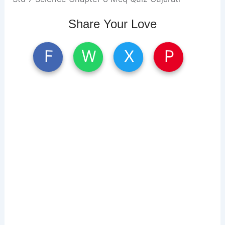
Share Your Love
W
X
P
F