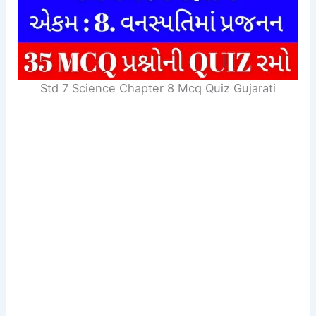
Std 7 Science Chapter 8 Mcq Quiz Gujarati