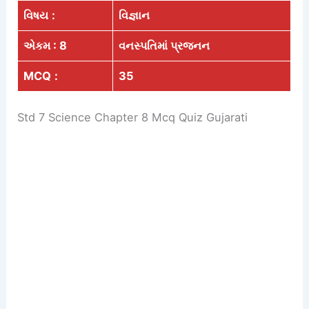
વિષય
:
વિજ્ઞાન
એકમ : 8
વનસ્પતિમાં પ્રજનન
MCQ
:
35
Std 7 Science Chapter 8 Mcq Quiz Gujarati