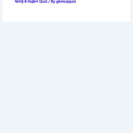
ધોરણ 8 વિજ્ઞાન Quiz
/ By
gkmcqquiz