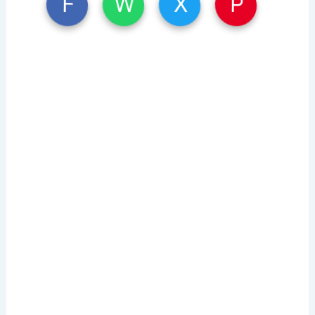
W
X
P
F