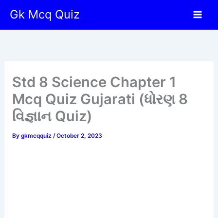
Skip
Gk Mcq Quiz
to
content
Std 8 Science Chapter 1
Mcq Quiz Gujarati (ધોરણ 8
વિજ્ઞાન Quiz)
By
gkmcqquiz
/
October 2, 2023