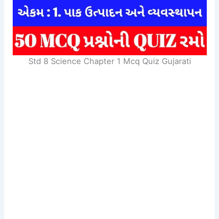
Std 8 Science Chapter 1 Mcq Quiz Gujarati