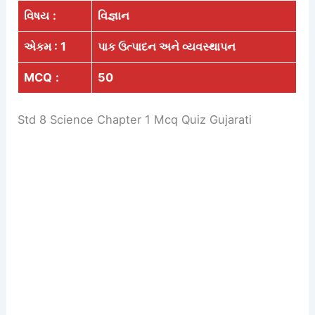
વિષય
:
વિજ્ઞાન
એકમ : 1
પાક ઉત્પાદન અને વ્યવસ્થાપન
MCQ
:
50
Std 8 Science Chapter 1 Mcq Quiz Gujarati