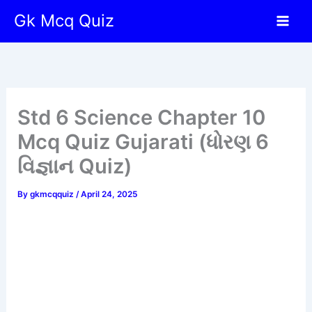
Skip
Gk Mcq Quiz
to
content
Std 6 Science Chapter 10
Mcq Quiz Gujarati (ધોરણ 6
વિજ્ઞાન Quiz)
By
gkmcqquiz
/
April 24, 2025