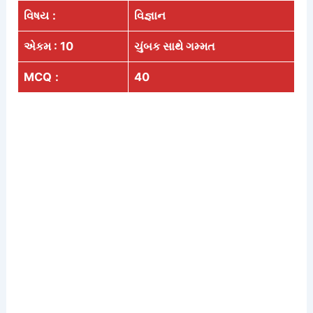
વિષય
:
વિજ્ઞાન
એકમ : 10
ચુંબક સાથે ગમ્મત
MCQ
:
40