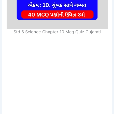
Std 6 Science Chapter 10 Mcq Quiz Gujarati