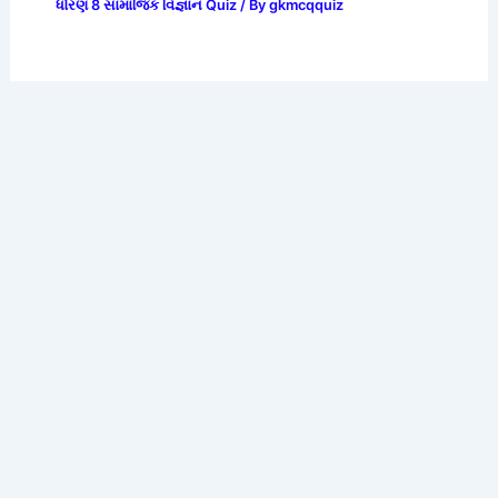
ધોરણ 8 સામાજિક વિજ્ઞાન Quiz
/ By
gkmcqquiz