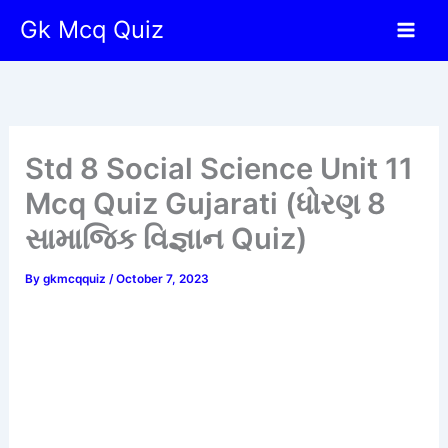
Skip
Gk Mcq Quiz
to
content
Std 8 Social Science Unit 11
Mcq Quiz Gujarati (ધોરણ 8
સામાજિક વિજ્ઞાન Quiz)
By
gkmcqquiz
/
October 7, 2023