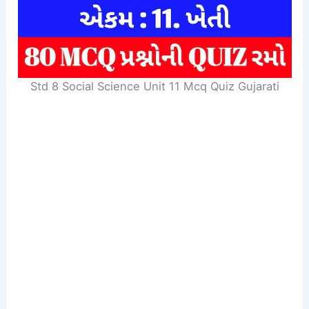
Std 8 Social Science Unit 11 Mcq Quiz Gujarati