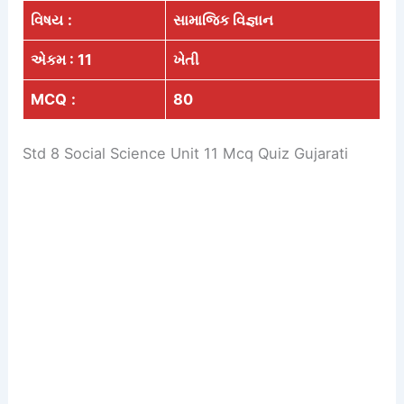
વિષય
:
સામાજિક વિજ્ઞાન
એકમ : 11
ખેતી
MCQ
:
80
Std 8 Social Science Unit 11 Mcq Quiz Gujarati