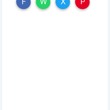
W
X
P
F